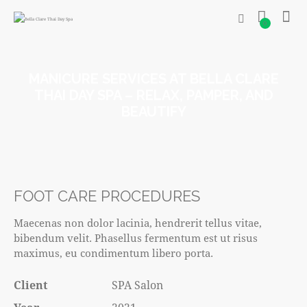
0
MANICURE SERVICES AT BELLA CLARE
THAI DAY SPA – RELAX, PAMPER, AND
BEAUTIFY
FOOT CARE PROCEDURES
Maecenas non dolor lacinia, hendrerit tellus vitae,
bibendum velit. Phasellus fermentum est ut risus
maximus, eu condimentum libero porta.
Client
SPA Salon